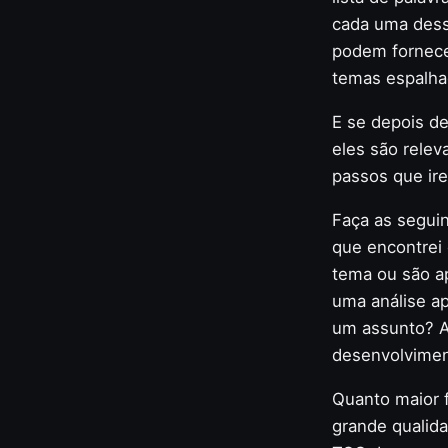
cada uma dessa
podem fornecer
temas espalhad
E se depois de
eles são relev
passos que ire
Faça as segui
que encontrei
tema ou são a
uma análise a
um assunto? A
desenvolvimen
Quanto maior f
grande qualid