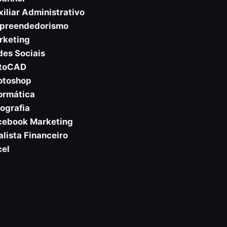
xiliar Administrativo
mpreendedorismo
rketing
des Sociais
utoCAD
otoshop
formática
tografia
acebook Marketing
alista Financeiro
cel