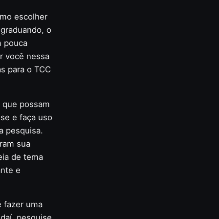
omo escolher
graduando, o
m pouca
ar você nessa
as para o TCC
os que possam
use e faça uso
a pesquisa.
aram sua
eia de tema
nte e
é fazer uma
 daí, pesquise