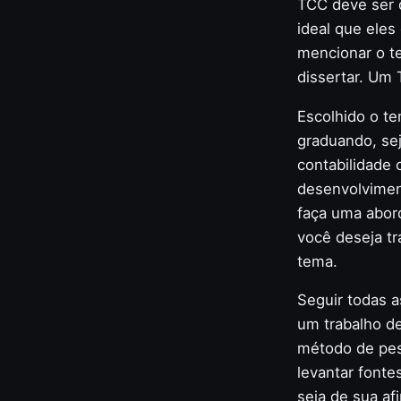
TCC deve ser 
ideal que ele
mencionar o te
dissertar. Um 
Escolhido o t
graduando, sej
contabilidade 
desenvolviment
faça uma abor
você deseja tr
tema.
Seguir todas a
um trabalho d
método de pesq
levantar fonte
seja de sua af