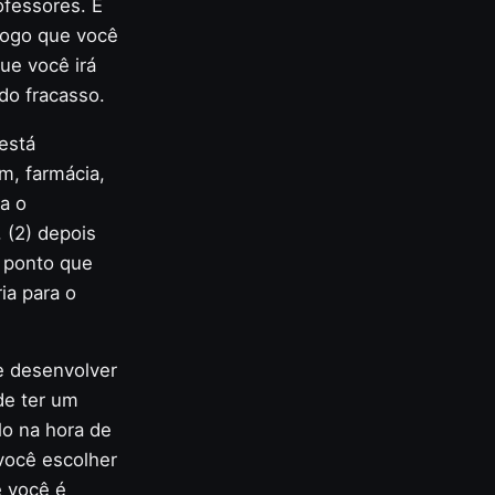
ofessores. É
logo que você
ue você irá
do fracasso.
está
m, farmácia,
a o
 (2) depois
 ponto que
ia para o
e desenvolver
de ter um
lo na hora de
você escolher
e você é