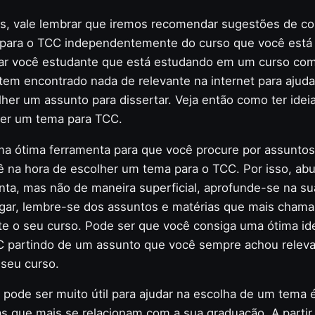
as, vale lembrar que iremos recomendar sugestões de c
ara o TCC independentemente do curso que você está 
ar você estudante que está estudando em um curso co
tem encontrado nada de relevante na internet para ajud
lher um assunto para dissertar. Veja então como ter idei
er um tema para TCC.
uma ótima ferramenta para que você procure por assunt
ê na hora de escolher um tema para o TCC. Por isso, ab
ta, mas não de maneira superficial, aprofunde-se na su
ugar, lembre-se dos assuntos e matérias que mais cham
te o seu curso. Pode ser que você consiga uma ótima id
C partindo de um assunto que você sempre achou releva
 seu curso.
 pode ser muito útil para ajudar na escolha de um tema 
ras que mais se relacionam com a sua graduação. A partir