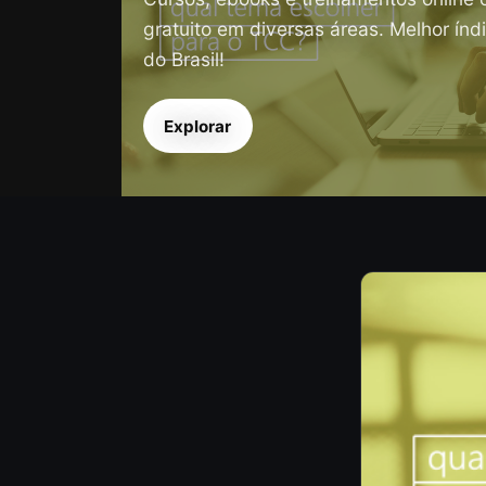
gratuito em diversas áreas. Melhor índ
do Brasil!
Explorar