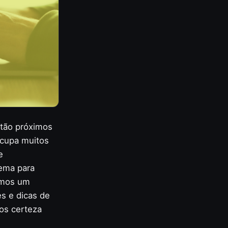
stão próximos
ocupa muitos
e
ema para
zemos um
s e dicas de
os certeza