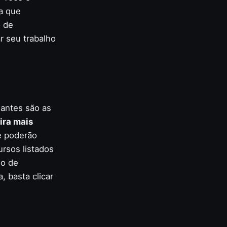
a que
o de
r seu trabalho
dantes são as
ira mais
e poderão
rsos listados
do de
, basta clicar