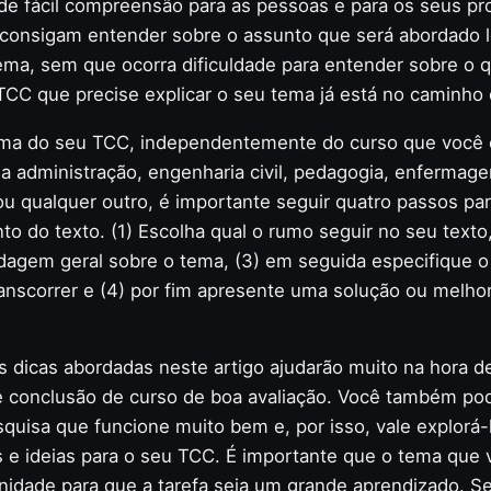
de fácil compreensão para as pessoas e para os seus pr
s consigam entender sobre o assunto que será abordado 
ma, sem que ocorra dificuldade para entender sobre o q
TCC que precise explicar o seu tema já está no caminho 
ema do seu TCC, independentemente do curso que você 
a administração, engenharia civil, pedagogia, enfermage
ou qualquer outro, é importante seguir quatro passos par
o do texto. (1) Escolha qual o rumo seguir no seu texto,
dagem geral sobre o tema, (3) em seguida especifique o
anscorrer e (4) por fim apresente uma solução ou melhor
s dicas abordadas neste artigo ajudarão muito na hora d
e conclusão de curso de boa avaliação. Você também po
uisa que funcione muito bem e, por isso, vale explorá-
s e ideias para o seu TCC. É importante que o tema que 
inidade para que a tarefa seja um grande aprendizado. S