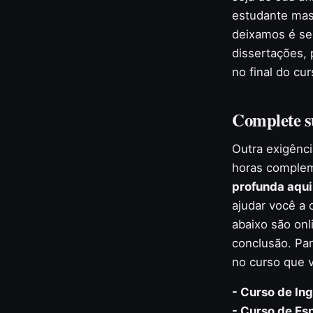
estudante mas
deixamos é se
dissertações, 
no final do cur
Complete s
Outra exigênc
horas comple
profunda aqui
ajudar você a
abaixo são on
conclusão. Par
no curso que v
- Curso de Ing
- Curso de Es