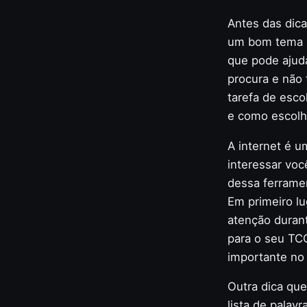
Antes das dic
um bom tema p
que pode ajud
procura e não 
tarefa de esco
e como escolh
A internet é 
interessar voc
dessa ferramen
Em primeiro l
atenção duran
para o seu TC
importante no
Outra dica que
lista de palav